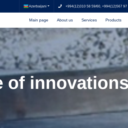
Azerbaijani
+994(12)310 58 59/60, +994(12)567 97
Main page
About us
Services
Products
e of innovations