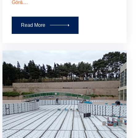
Gör&…
Read More