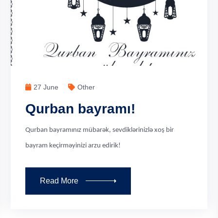
27 June
Other
Qurban bayramı!
Qurban bayramınız mübarək, sevdiklərinizlə xoş bir
bayram keçirməyinizi arzu edirik!
Read More