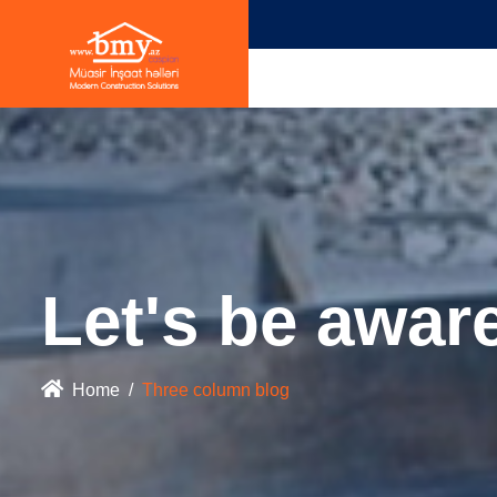
Let's be awar
Home
Three column blog