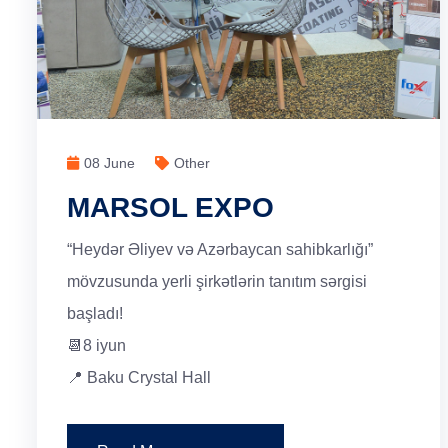
08 June
Other
MARSOL EXPO
“Heydər Əliyev və Azərbaycan sahibkarlığı”
mövzusunda yerli şirkətlərin tanıtım sərgisi
başladı!
📆8 iyun
📍 Baku Crystal Hall