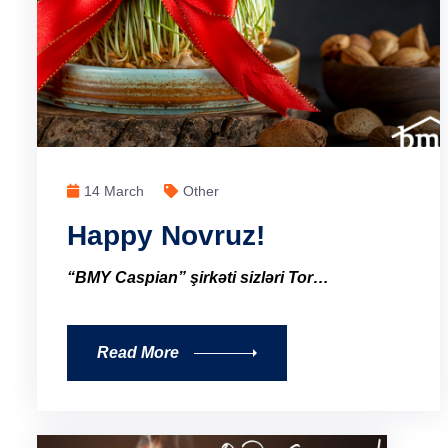
14 March
Other
Happy Novruz!
“BMY Caspian” şirkəti sizləri Tor…
Read More