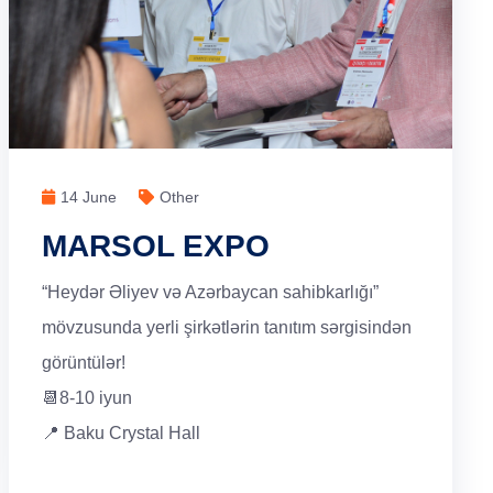
14 June
Other
MARSOL EXPO
“Heydər Əliyev və Azərbaycan sahibkarlığı”
mövzusunda yerli şirkətlərin tanıtım sərgisindən
görüntülər!
📆8-10 iyun
📍 Baku Crystal Hall