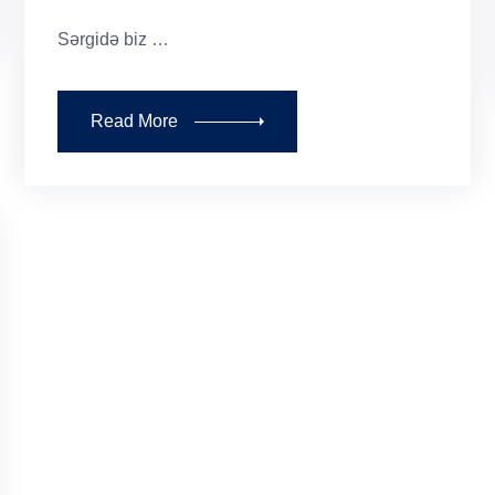
Sərgidə biz …
Read More