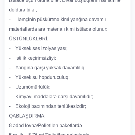
istifadə üçün oluna bilər. Divar boşluqlarını tamamilə
doldura bilər;
- Həmçinin püskürtmə kimi yanğına davamlı
materiallarda ara materialı kimi istifadə olunur;
ÜSTÜNLÜKLƏRİ:
- Yüksək səs izolyasiyası;
- İstilik keçirimsizliyi;
- Yanğına qarşı yüksək davamlılıq;
- Yüksək su hopduruculuq;
- Uzumömürlülük;
- Kimyəvi maddələrə qarşı davamlıdır;
- Ekoloji baxımından təhlükəsizdir;
QABLAŞDIRMA:
8 ədəd lövhə/Polietilen paketlərdə