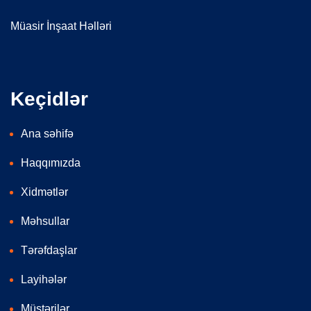
Müasir İnşaat Həlləri
Keçidlər
Ana səhifə
Haqqımızda
Xidmətlər
Məhsullar
Tərəfdaşlar
Layihələr
Müştərilər