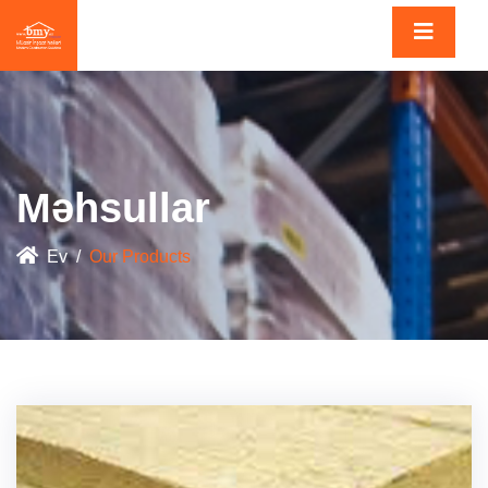
Məhsullar
Ev
Our Products