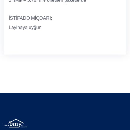
5 m-lik – 5,76 m²/Polietilen paketlərdə
İSTİFADƏ MİQDARI:
Layihəyə uyğun