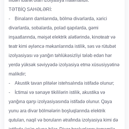
lifdən ibarət olan izolyasiya materialıdır.
TƏTBİQ SAHƏLƏRİ:
- Binaların damlarında, bölmə divarlarda, xarici
divarlarda, sobalarda, polad qapılarda, gəmi
inşaatlarında, məişət elektrik alətlərində, kinoteatr və
teatr kimi əyləncə məkanlarında istilik, səs və rütubət
izolyasiyası və yanğın təhlükəsizliyi tələb edən hər
yerdə yüksək səviyyədə izolyasiya etmə xüsusiyyətinə
malikdir;
- Akustik tavan plitələr istehsalında istifadə olunur;
- İctimai və sənaye tikililərin istilik, akustika və
yanğına qarşı izolyasiyasında istifadə olunur. Qaya
yunu ara divar bölmələrin boşluqlarında elektrik
qutuları, naqil və boruların ətrafında izolyasiya kimi də