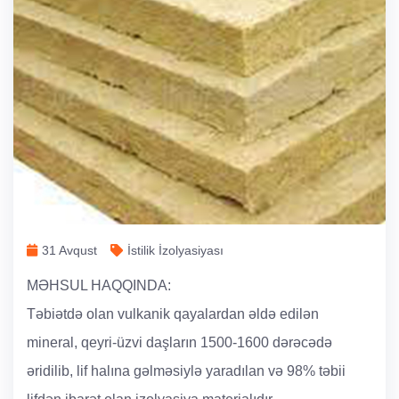
31 Avqust
İstilik İzolyasiyası
MƏHSUL HAQQINDA:
Təbiətdə olan vulkanik qayalardan əldə edilən
mineral, qeyri-üzvi daşların 1500-1600 dərəcədə
əridilib, lif halına gəlməsiylə yaradılan və 98% təbii