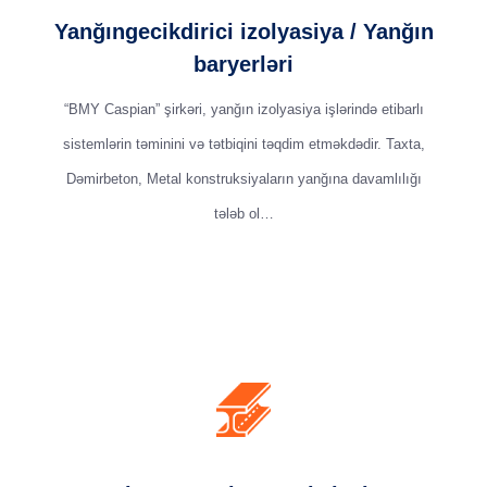
Yanğıngecikdirici izolyasiya / Yanğın
baryerləri
“BMY Caspian” şirkəri, yanğın izolyasiya işlərində etibarlı
sistemlərin təminini və tətbiqini təqdim etməkdədir. Taxta,
Dəmirbeton, Metal konstruksiyaların yanğına davamlılığı
tələb ol…