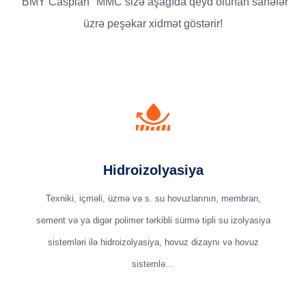
"BMY Caspian" MMC sizə aşağıda qeyd olunan sahələr
üzrə peşəkar xidmət göstərir!
Hidroizolyasiya
Texniki, içməli, üzmə və s. su hovuzlarının, membran,
sement və ya digər polimer tərkibli sürmə tipli su izolyasiya
sistemləri ilə hidroizolyasiya, hovuz dizaynı və hovuz
sistemlə…