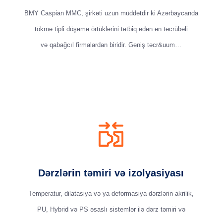
BMY Caspian MMC, şirkəti uzun müddətdir ki Azərbaycanda
tökmə tipli döşəmə örtüklərini tətbiq edən ən təcrübəli
və qabağcıl firmalardan biridir. Geniş təcr&uum…
Dərzlərin təmiri və izolyasiyası
Temperatur, dilatasiya və ya deformasiya dərzlərin akrilik,
PU, Hybrid və PS əsaslı sistemlər ilə dərz təmiri və