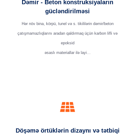
Dəmir - Beton konstruksiyaların
gücləndirilməsi
Hər növ bina, körpü, tunel və s. tikililərin dəmir/beton
çatışmamazlıqlarını aradan qaldırmaq üçün karbon lifli və
epoksid
əsaslı materiallar ilə layi…
Döşəmə örtüklərin dizaynı və tətbiqi