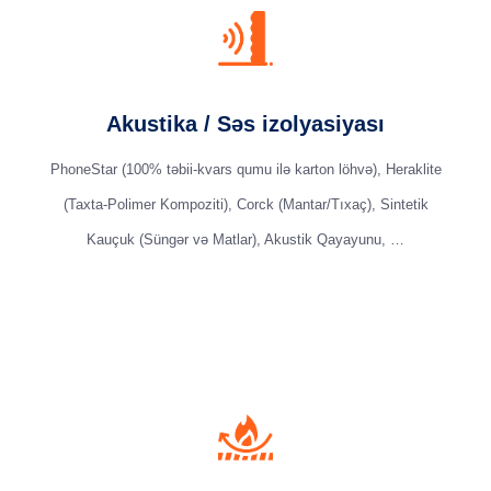
Akustika / Səs izolyasiyası
PhoneStar (100% təbii-kvars qumu ilə karton löhvə), Heraklite
(Taxta-Polimer Kompoziti), Corck (Mantar/Tıxaç), Sintetik
Kauçuk (Süngər və Matlar), Akustik Qayayunu, …