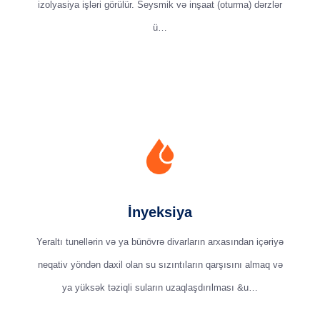
izolyasiya işləri görülür. Seysmik və inşaat (oturma) dərzlər
ü…
İnyeksiya
Yeraltı tunellərin və ya bünövrə divarların arxasından içəriyə
neqativ yöndən daxil olan su sızıntıların qarşısını almaq və
ya yüksək təziqli suların uzaqlaşdırılması &u…