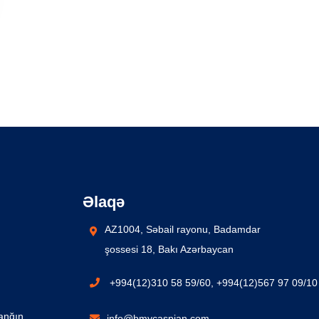
Əlaqə
AZ1004, Səbail rayonu, Badamdar
şossesi 18, Bakı Azərbaycan
+994(12)310 58 59/60, +994(12)567 97 09/10
Yanğın
info@bmycaspian.com