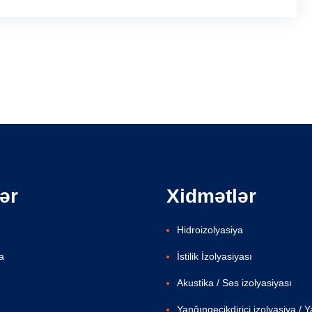
ər
Xidmətlər
Hidroizolyasiya
a
İstilik İzolyasiyası
Akustika / Səs izolyasiyası
Yanğıngecikdirici izolyasiya / 