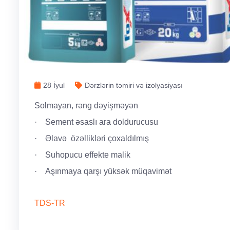
28 İyul
Dərzlərin təmiri və izolyasiyası
Solmayan, rəng dəyişməyən
· Sement əsaslı ara doldurucusu
· Əlavə özəllikləri çoxaldılmış
· Suhopucu effekte malik
· Aşınmaya qarşı yüksək müqavimət
TDS-TR