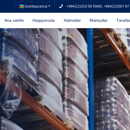
Azərbaycanca
+994(12)310 58 59/60, +994(12)567 97
Ana səhifə
Haqqımızda
Xidmətlər
Məhsullar
Tərəfda