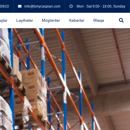
 09/10
info@bmycaspian.com
Mon - Sat 9:00 - 18:00, Sunday
şlar
Layihələr
Müştərilər
Xəbərlər
Əlaqə