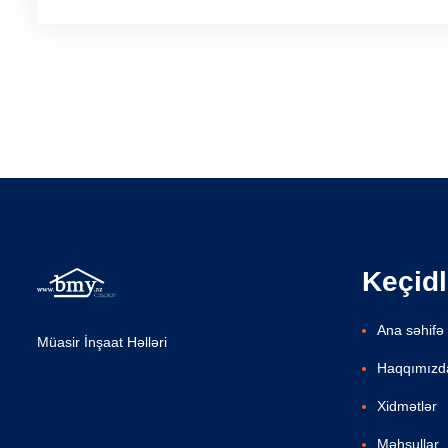
Keçidl
Ana səhifə
Müasir İnşaat Həlləri
Haqqımızd
Xidmətlər
Məhsullar