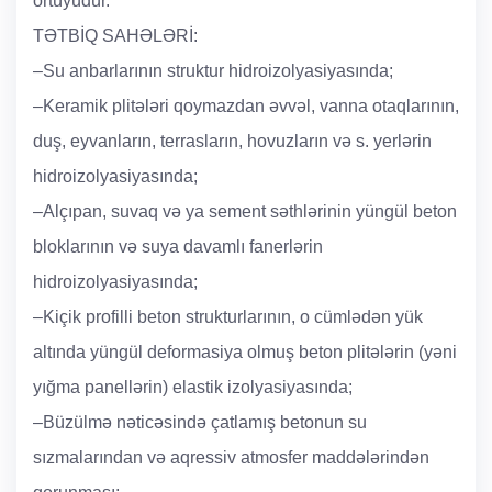
örtüyüdür.
TƏTBİQ SAHƏLƏRİ:
–Su anbarlarının struktur hidroizolyasiyasında;
–Keramik plitələri qoymazdan əvvəl, vanna otaqlarının,
duş, eyvanların, terrasların, hovuzların və s. yerlərin
hidroizolyasiyasında;
–Alçıpan, suvaq və ya sement səthlərinin yüngül beton
bloklarının və suya davamlı fanerlərin
hidroizolyasiyasında;
–Kiçik profilli beton strukturlarının, o cümlədən yük
altında yüngül deformasiya olmuş beton plitələrin (yəni
yığma panellərin) elastik izolyasiyasında;
–Büzülmə nəticəsində çatlamış betonun su
sızmalarından və aqressiv atmosfer maddələrindən