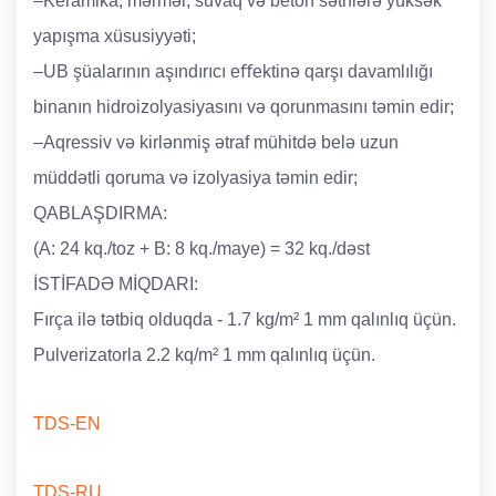
–Keramika, mərmər, suvaq və beton səthlərə yüksək
yapışma xüsusiyyəti;
–UB şüalarının aşındırıcı eﬀektinə qarşı davamlılığı
binanın hidroizolyasiyasını və qorunmasını təmin edir;
–Aqressiv və kirlənmiş ətraf mühitdə belə uzun
müddətli qoruma və izolyasiya təmin edir;
QABLAŞDIRMA:
(A: 24 kq./toz + B: 8 kq./maye) = 32 kq./dəst
İSTİFADƏ MİQDARI:
Fırça ilə tətbiq olduqda - 1.7 kg/m² 1 mm qalınlıq üçün.
Pulverizatorla 2.2 kq/m² 1 mm qalınlıq üçün.
TDS-EN
TDS-RU