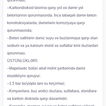
qorunması;
–Karbondioksid təsirinə qarşı yol və dəmir yol
betonlarının qorunmasında. İncə təbəqəli dəmir-beton
konstruksiyalarda, dəmirlərin korroziyaya qarşı
qorunmasında;
–Beton səthlərin dəniz suyu və buzlanmaya qarşı olan
sodium və ya kalsium xlorid və sulfatlar kimi duzlardan
qorunması.
ÜSTÜNLÜKLƏRİ:
–Mapelastic bütün ətraf mühit şərtlərində daimi
elastikliyini qoruyur;
–1.5 bar təzyiqdə tam su keçirməz;
–Kimyəvilərə, buz əridici duzlara, sulfatlara, xloridlərə
və karbon dioksidə qarşı davamlıdır;