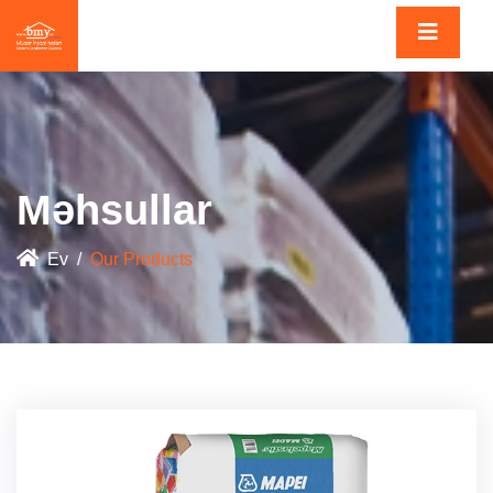
Məhsullar
Ev
Our Products