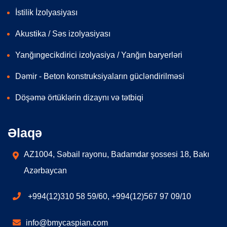
İstilik İzolyasiyası
Akustika / Səs izolyasiyası
Yanğıngecikdirici izolyasiya / Yanğın baryerləri
Dəmir - Beton konstruksiyaların gücləndirilməsi
Döşəmə örtüklərin dizaynı və tətbiqi
Əlaqə
AZ1004, Səbail rayonu, Badamdar şossesi 18, Bakı
Azərbaycan
+994(12)310 58 59/60, +994(12)567 97 09/10
info@bmycaspian.com