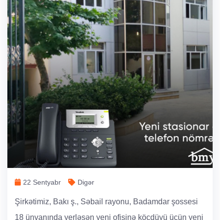
22 Sentyabr
Digər
Şirkətimiz, Bakı ş., Səbail rayonu, Badamdar şossesi
18 ünvanında yerləşən yeni ofisinə köçdüyü üçün yeni